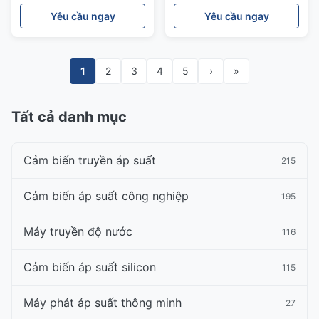
lỏng
không gỉ với chỉ số LCD
Yêu cầu ngay
Yêu cầu ngay
1
2
3
4
5
›
»
Tất cả danh mục
Cảm biến truyền áp suất
215
Cảm biến áp suất công nghiệp
195
Máy truyền độ nước
116
Cảm biến áp suất silicon
115
Máy phát áp suất thông minh
27