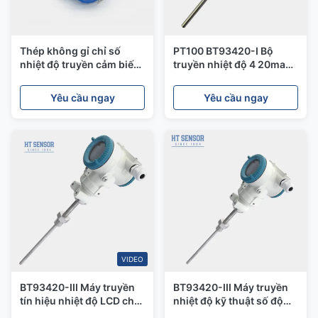
Thép không gỉ chỉ số
PT100 BT93420-I Bộ
nhiệt độ truyền cảm biến
truyền nhiệt độ 4 20ma
áp suất nhiệt độ cao -55
Bộ truyền áp suất nhiệt
~ 1200
độ cao
Yêu cầu ngay
Yêu cầu ngay
VIDEO
BT93420-III Máy truyền
BT93420-III Máy truyền
tín hiệu nhiệt độ LCD cho
nhiệt độ kỹ thuật số độ
cảm biến nhiệt độ chất
chính xác cao bằng thép