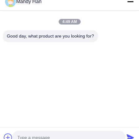
Mandy Han
Các Sản Phẩm
Chương Trình VR
4:49 AM
Về Chúng Tôi
Good day, what product are you looking for?
Tham Quan Nhà Máy
Kiểm Soát Chất Lượng
Liên Hệ Chúng Tôi
Yêu Cầu Báo Giá
Tin Tức
Follow Us
©2023- Baoji Hengtong Electronics Co., LTD. Tất cả các quyền được bảo
lưu