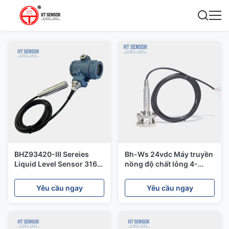
BHZ93420-III Sereies
Bh-Ws 24vdc Máy truyền
Liquid Level Sensor 316L
nồng độ chất lỏng 4-
Pressure Transmitter
20ma Máy truyền nồng
Thỏa thuận Hart
độ nước
Yêu cầu ngay
Yêu cầu ngay