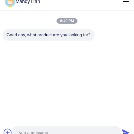
Mandy Han
Các Sản Phẩm
Chương Trình VR
8:49 PM
Về Chúng Tôi
Good day, what product are you looking for?
Tham Quan Nhà Máy
Kiểm Soát Chất Lượng
Liên Hệ Chúng Tôi
Yêu Cầu Báo Giá
Tin Tức
Follow Us
©2023- Baoji Hengtong Electronics Co., LTD. Tất cả các quyền được bảo
lưu