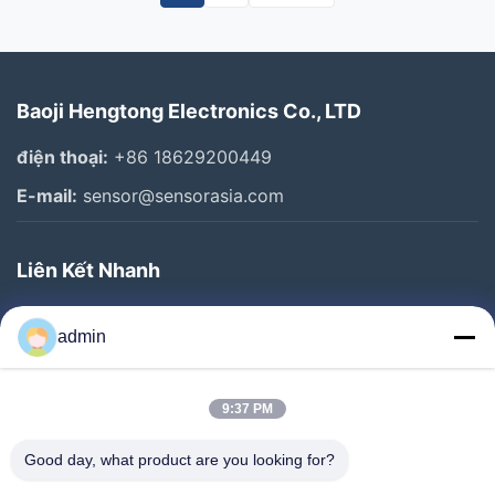
Baoji Hengtong Electronics Co., LTD
điện thoại:
+86 18629200449
E-mail:
sensor@sensorasia.com
Liên Kết Nhanh
Trang Chủ
admin
Các Sản Phẩm
Chương Trình VR
9:37 PM
Về Chúng Tôi
Good day, what product are you looking for?
Tham Quan Nhà Máy