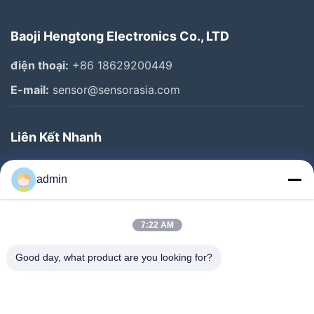
Baoji Hengtong Electronics Co., LTD
điện thoại:
+86 18629200449
E-mail:
sensor@sensorasia.com
Liên Kết Nhanh
Trang Chủ
admin
Các Sản Phẩm
Chương Trình VR
7:22 AM
Về Chúng Tôi
Good day, what product are you looking for?
Tham Quan Nhà Máy
Kiểm Soát Chất Lượng
Liên Hệ Chúng Tôi