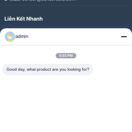
Liên Kết Nhanh
Trang Chủ
admin
Các Sản Phẩm
Chương Trình VR
5:03 PM
Về Chúng Tôi
Good day, what product are you looking for?
Tham Quan Nhà Máy
Kiểm Soát Chất Lượng
Liên Hệ Chúng Tôi
Yêu Cầu Báo Giá
Tin Tức