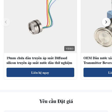
VIDEO
19mm chứa dầu truyền áp suất Diffused
OEM Dầu nước xả 
silicon truyền áp suất nước dầu thử nghiệm
Transmitter Bevera
Sensor
Liên hệ ngay
Li
Yêu cầu Đặt giá