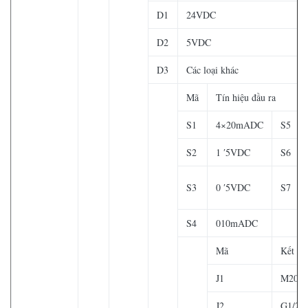
D1
24VDC
D2
5VDC
D3
Các loại khác
Mã
Tín hiệu đầu ra
S1
4×20mADC
S5
S2
1 ′5VDC
S6
S3
0 ′5VDC
S7
S4
010mADC
Mã
Kết nối
J1
M20 ×
J2
G1/2 