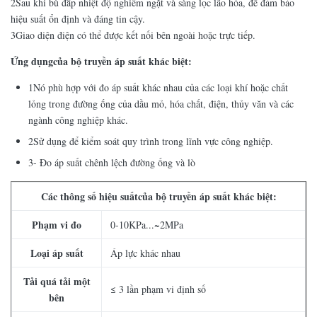
2Sau khi bù đắp nhiệt độ nghiêm ngặt và sàng lọc lão hóa, để đảm bảo
hiệu suất ổn định và đáng tin cậy.
3Giao diện điện có thể được kết nối bên ngoài hoặc trực tiếp.
Ứng dụng
của bộ truyền áp suất khác biệt:
1Nó phù hợp với đo áp suất khác nhau của các loại khí hoặc chất
lỏng trong đường ống của dầu mỏ, hóa chất, điện, thủy văn và các
ngành công nghiệp khác.
2Sử dụng để kiểm soát quy trình trong lĩnh vực công nghiệp.
3- Đo áp suất chênh lệch đường ống và lò
Các thông số hiệu suất
của bộ truyền áp suất khác biệt:
Phạm vi đo
0-10KPa...~2MPa
Loại áp suất
Áp lực khác nhau
Tải quá tải một
≤ 3 lần phạm vi định số
bên