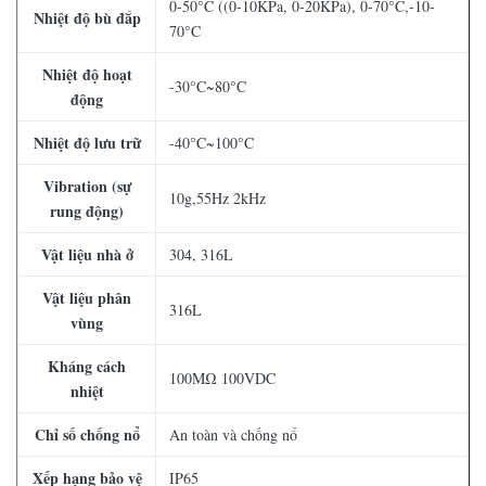
0-50°C ((0-10KPa, 0-20KPa), 0-70°C,-10-
Nhiệt độ bù đắp
70°C
Nhiệt độ hoạt
-30°C~80°C
động
Nhiệt độ lưu trữ
-40°C~100°C
Vibration (sự
10g,55Hz 2kHz
rung động)
Vật liệu nhà ở
304, 316L
Vật liệu phân
316L
vùng
Kháng cách
100MΩ 100VDC
nhiệt
Chỉ số chống nổ
An toàn và chống nổ
Xếp hạng bảo vệ
IP65