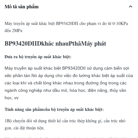
Mô tả sản phẩm
Máy truyền áp suất khác biệt BP93420DII cho phạm vi đo từ 0-10KPa
đến 2MPa
BP93420DII
D
khác nhau
P
thả
Máy phát
Đưa ra bộ truyền áp suất khác biệt:
Máy truyền áp suất khác biệt BP93420DII sử dụng cảm biến sợi
silic phân tán.Nó áp dụng cho việc đo lường khác biệt áp suất của
các loại khí và chất lỏng khác nhau trong đường ống trong các
ngành công nghiệp như dầu mỏ, hóa học, điện năng, thủy văn
học, vv
Tính năng sản phẩm
của bộ truyền áp suất khác biệt:
1Bộ chuyển đổi sử dụng thiết kế cấu trúc thép không gỉ, cấu trúc nhỏ
gọn, cài đặt thuận tiện.