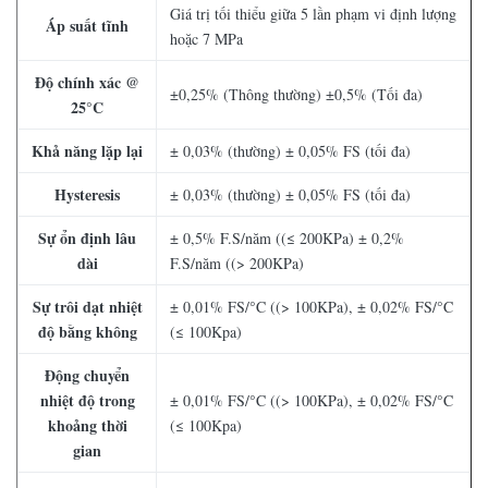
Giá trị tối thiểu giữa 5 lần phạm vi định lượng
Áp suất tĩnh
hoặc 7 MPa
Độ chính xác @
±0,25% (Thông thường) ±0,5% (Tối đa)
25°C
Khả năng lặp lại
± 0,03% (thường) ± 0,05% FS (tối đa)
Hysteresis
± 0,03% (thường) ± 0,05% FS (tối đa)
Sự ổn định lâu
± 0,5% F.S/năm ((≤ 200KPa) ± 0,2%
dài
F.S/năm ((> 200KPa)
Sự trôi dạt nhiệt
± 0,01% FS/°C ((> 100KPa), ± 0,02% FS/°C
độ bằng không
(≤ 100Kpa)
Động chuyển
nhiệt độ trong
± 0,01% FS/°C ((> 100KPa), ± 0,02% FS/°C
khoảng thời
(≤ 100Kpa)
gian