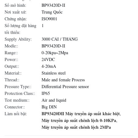
Số mô hình:
BP93420D-II
Nơi xuất xứ:
Trung Quốc
Chứng nhận:
ISO9001
Số lượng đặt hàng
1
tối thiểu:
Supply Ability:
3000 CÁI / THÁNG
Modle::
BP93420D-II
Range::
0-20kpa~2Mpa
Power::
24VDC
Output::
4-20mA
Material::
Stainless steel
Thread::
Male and female Process
Pressure Type::
Differential Pressure sensor
Protection Class::
IP65
Test medium::
Air and liquid
Connector::
Big DIN
BP93420DII Máy truyền áp suất khác biệt
Làm nổi bật:
,
Máy truyền áp suất chênh lệch 0-10KPa
,
Máy truyền áp suất chênh lệch 2MPa