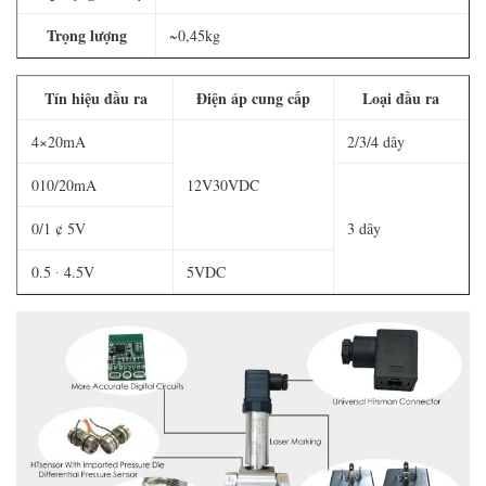
Trọng lượng
~0,45kg
Tín hiệu đầu ra
Điện áp cung cấp
Loại đầu ra
4×20mA
2/3/4 dây
010/20mA
12V30VDC
0/1 ¢ 5V
3 dây
0.5 ∙ 4.5V
5VDC