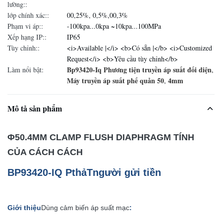
lường::
lớp chính xác::
00,25%, 0,5%,00,3%
Phạm vi áp::
-100kpa...0kpa ~10kpa...100MPa
Xếp hạng IP::
IP65
Tùy chỉnh::
<i>Available |</i> <b>Có sẵn |</b> <i>Customized
Request</i> <b>Yêu cầu tùy chỉnh</b>
Bp93420-Iq Phương tiện truyền áp suất đối diện
Làm nổi bật:
,
Máy truyền áp suất phế quản 50
4mm
,
Mô tả sản phẩm
Φ50.4MM CLAMP FLUSH DIAPHRAGM TÍNH
CỦA CÁCH CÁCH
BP93420-IQ P
thả
T
người gửi tiền
Giới thiệu
Dùng cảm biến áp suất mạc
: