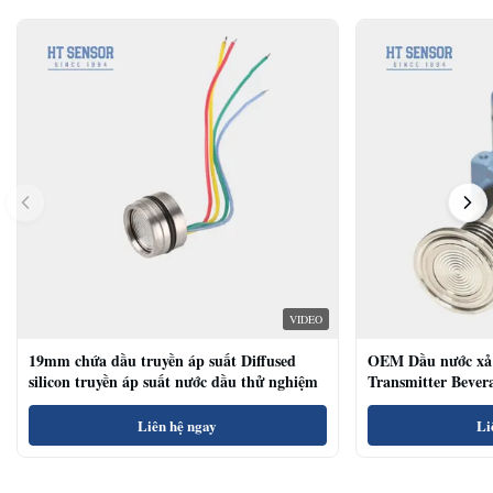
VIDEO
19mm chứa dầu truyền áp suất Diffused
OEM Dầu nước xả 
silicon truyền áp suất nước dầu thử nghiệm
Transmitter Bevera
Sensor
Liên hệ ngay
Li