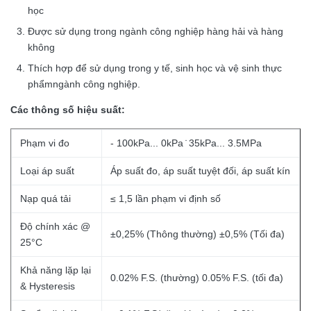
học
Được sử dụng trong ngành công nghiệp hàng hải và hàng
không
Thích hợp để sử dụng trong y tế, sinh học và vệ sinh thực
phẩm
ngành công nghiệp
.
Các thông số hiệu suất:
Phạm vi đo
- 100kPa... 0kPa ̇ 35kPa... 3.5MPa
Loại áp suất
Áp suất đo, áp suất tuyệt đối, áp suất kín
Nạp quá tải
≤ 1,5 lần phạm vi định số
Độ chính xác @
±0,25% (Thông thường) ±0,5% (Tối đa)
25°C
Khả năng lặp lại
0.02% F.S. (thường) 0.05% F.S. (tối đa)
& Hysteresis