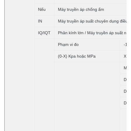
Nếu
Máy truyền áp chống ẩm
IN
Máy truyền áp suất chuyên dụng điều 
IQ/IQT
Phân kính lớn / Máy truyền áp suất nhi
Phạm vi đo
-10
(0-X) Kpa hoặc MPa
X: 
Mã
D1
D2
D3