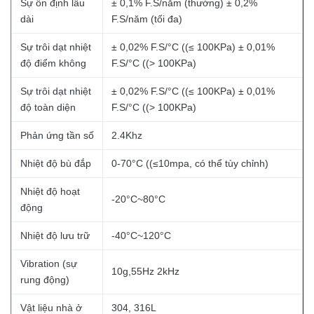
Sự ổn định lâu
± 0,1% F.S/năm (thường) ± 0,2%
dài
F.S/năm (tối đa)
Sự trôi dạt nhiệt
± 0,02% F.S/°C ((≤ 100KPa) ± 0,01%
độ điểm không
F.S/°C ((> 100KPa)
Sự trôi dạt nhiệt
± 0,02% F.S/°C ((≤ 100KPa) ± 0,01%
độ toàn diện
F.S/°C ((> 100KPa)
Phản ứng tần số
2.4Khz
Nhiệt độ bù đắp
0-70°C ((≤10mpa, có thể tùy chỉnh)
Nhiệt độ hoạt
-20°C~80°C
động
Nhiệt độ lưu trữ
-40°C~120°C
Vibration (sự
10g,55Hz 2kHz
rung động)
Vật liệu nhà ở
304, 316L