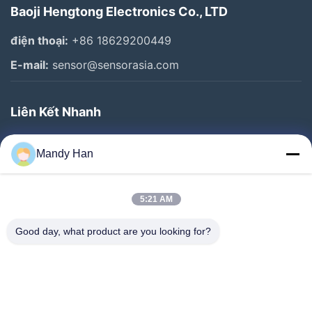
Baoji Hengtong Electronics Co., LTD
điện thoại:
+86 18629200449
E-mail:
sensor@sensorasia.com
Liên Kết Nhanh
Trang Chủ
Mandy Han
Các Sản Phẩm
Chương Trình VR
5:21 AM
Về Chúng Tôi
Good day, what product are you looking for?
Tham Quan Nhà Máy
Kiểm Soát Chất Lượng
Liên Hệ Chúng Tôi
Yêu Cầu Báo Giá