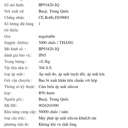
Số mô hình:
BP93420-IQ
Nơi xuất xứ:
Baoji, Trung Quốc
Chứng nhận:
CE,RoHs,ISO9001
Số lượng đặt hàng
1
tối thiểu:
Giá:
negotiable
Supply Ability:
5000 chiếc / THÁNG
Mô hình số.::
BP93420-IQ
đánh giá bảo vệ::
IP65
Trọng lượng::
~0,3kg
Vật liệu nhà ở::
304 S.S.
loại áp suất::
Áp suất đo, áp suất tuyệt đối, áp suất kín
Gói vận chuyển::
Bao bì xuất khẩu tiêu chuẩn với hộp
Thông số kỹ thuật::
Cảm biến áp suất silicon
kẹp::
Φ50.4mm
Nguồn gốc::
Baoji, Trung Quốc
Mã HS::
9026201090
Khả năng cung cấp::
50000 chiếc / năm
loại cấu trúc::
Máy phát áp suất silicon khuếch tán
phương tiện đo
Không khí và chất lỏng