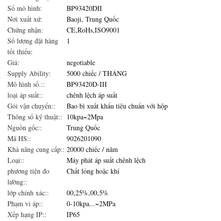
Số mô hình:
BP93420DII
Nơi xuất xứ:
Baoji, Trung Quốc
Chứng nhận:
CE,RoHs,ISO9001
Số lượng đặt hàng
1
tối thiểu:
Giá:
negotiable
Supply Ability:
5000 chiếc / THÁNG
Mô hình số.::
BP93420D-III
loại áp suất::
chênh lệch áp suất
Gói vận chuyển::
Bao bì xuất khẩu tiêu chuẩn với hộp
Thông số kỹ thuật::
10kpa~2Mpa
Nguồn gốc::
Trung Quốc
Mã HS::
9026201090
Khả năng cung cấp::
20000 chiếc / năm
Loại::
Máy phát áp suất chênh lệch
phương tiện đo
Chất lỏng hoặc khí
lường::
lớp chính xác::
00,25%,00,5%
Phạm vi áp::
0-10kpa...~2MPa
Xếp hạng IP::
IP65