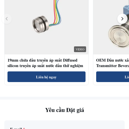
VIDEO
19mm chứa dầu truyền áp suất Diffused
OEM Dầu nước xả 
silicon truyền áp suất nước dầu thử nghiệm
Transmitter Bevera
Sensor
Liên hệ ngay
Li
Yêu cầu Đặt giá