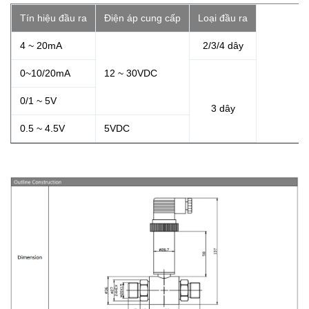
Tín hiệu đầu ra
Điện áp cung cấp
Loại đầu ra
4 ~ 20mA
2/3/4 dây
0~10/20mA
12 ~ 30VDC
0/1 ~ 5V
3 dây
0.5 ~ 4.5V
5VDC