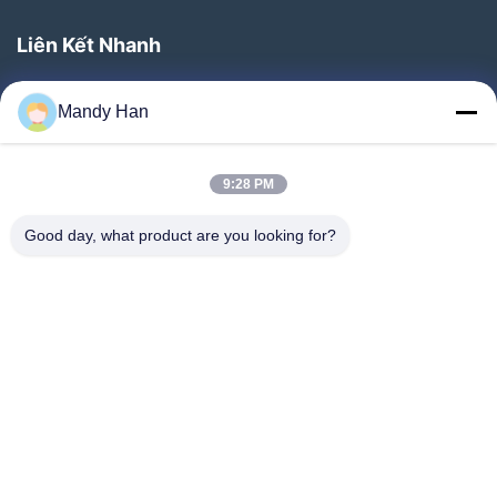
Liên Kết Nhanh
Trang Chủ
Mandy Han
Các Sản Phẩm
Chương Trình VR
9:28 PM
Về Chúng Tôi
Good day, what product are you looking for?
Tham Quan Nhà Máy
Kiểm Soát Chất Lượng
Liên Hệ Chúng Tôi
Yêu Cầu Báo Giá
Tin Tức
Follow Us