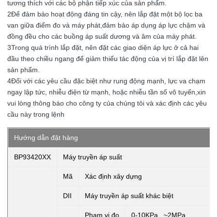
tương thích với các bộ phận tiếp xúc của sản phẩm.
2Để đảm bảo hoạt động đáng tin cậy, nên lắp đặt một bộ lọc ba
van giữa điểm đo và máy phát,đảm bảo áp dụng áp lực chậm và
đồng đều cho các buồng áp suất dương và âm của máy phát.
3Trong quá trình lắp đặt, nên đặt các giao diện áp lực ở cả hai
đầu theo chiều ngang để giảm thiểu tác động của vị trí lắp đặt lên
sản phẩm.
4Đối với các yêu cầu đặc biệt như rung động mạnh, lực va chạm
ngay lập tức, nhiễu điện từ mạnh, hoặc nhiễu tần số vô tuyến,xin
vui lòng thông báo cho công ty của chúng tôi và xác định các yêu
cầu này trong lệnh
Hướng dẫn đặt hàng
BP93420XX
Máy truyền áp suất
Mã
Xác định xây dựng
DII
Máy truyền áp suất khác biệt
Phạm vi đo
0-10KPa...~2MPa