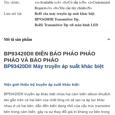
Tùy chỉnh::
<i>Available |</i> <b>Có sẵn |</b> <i>Customized
Request</i> <b>Yêu cầu tùy chỉnh</b>
RoH của máy truyền áp suất khác biệt
Làm nổi bật:
,
BP93420DII Transmitter Dp
,
RoHs Transmitter Dp với màn hình LED
Mô tả sản phẩm
BP93420DII ĐIÊN BÁO PHÁO PHÁO
PHÁO VÀ BÁO PHÁO
BP93420DII Máy truyền áp suất khác biệt
Việc giới thiệu bộ truyền áp suất khác biệt
:
BP93420DII truyền áp khác biệt chứa hai cảm biến silicon khuếch
tán gắn trên cả hai bên của chất lỏng.nó sẽ tạo ra áp lực khác
nhau ở cả hai bên, dẫn đến biến dạng nhỏ của cấu trúc transistor
bên trong cảm biến, gây ra sự thay đổi giá trị kháng cự bên trong