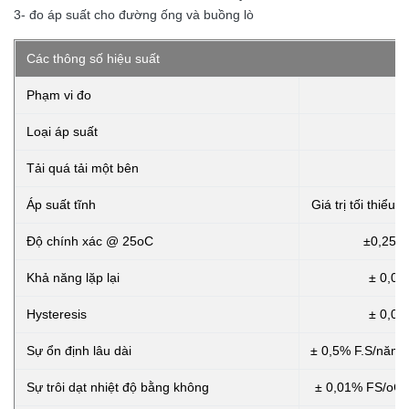
3- đo áp suất cho đường ống và buồng lò
Các thông số hiệu suất
Phạm vi đo
Loại áp suất
Tải quá tải một bên
Áp suất tĩnh
Giá trị tối thiểu
Độ chính xác @ 25oC
±0,25% 
Khả năng lặp lại
± 0,03
Hysteresis
± 0,03
Sự ổn định lâu dài
± 0,5% F.S/năm 
Sự trôi dạt nhiệt độ bằng không
± 0,01% FS/oC 