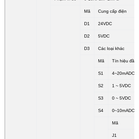
Mã
Cung cấp điện
D1
24VDC
D2
5VDC
D3
Các loại khác
Mã
Tín hiệu đầu 
S1
4~20mADC
S2
1 ~ 5VDC
S3
0 ~ 5VDC
S4
0~10mADC
Mã
J1