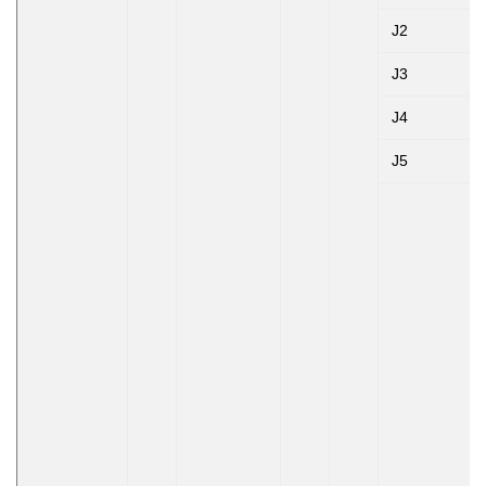
J2
J3
J4
J5