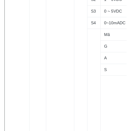
S3
0 ~ 5VDC
S4
0~10mADC
Mã
G
A
S