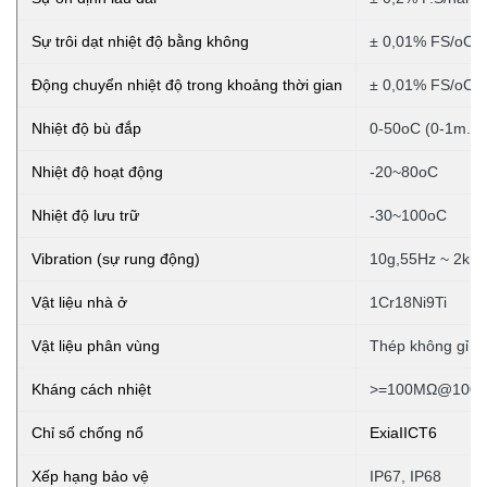
Sự trôi dạt nhiệt độ bằng không
± 0,01% FS/oC (
Động chuyển nhiệt độ trong khoảng thời gian
± 0,01% FS/oC (
Nhiệt độ bù đắp
0-50oC (0-1m. 0
Nhiệt độ hoạt động
-20~80oC
Nhiệt độ lưu trữ
-30~100oC
Vibration (sự rung động)
10g,55Hz ~ 2kH
Vật liệu nhà ở
1Cr18Ni9Ti
Vật liệu phân vùng
Thép không gỉ 3
Kháng cách nhiệt
>=100MΩ@100
Chỉ số chống nổ
ExiaIICT6
Xếp hạng bảo vệ
IP67, IP68