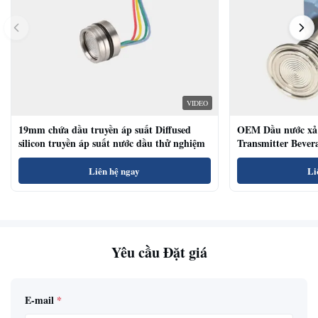
VIDEO
19mm chứa dầu truyền áp suất Diffused
OEM Dầu nước xả 
silicon truyền áp suất nước dầu thử nghiệm
Transmitter Bevera
Sensor
Liên hệ ngay
Li
Yêu cầu Đặt giá
E-mail
*