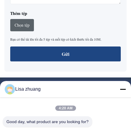
Thêm tệp
Chọn tệp
Bạn có thể tải lên tối đa 5 tệp và mỗi tệp có kích thước tối đa 10M.
Gửi
Lisa zhuang
Baoji Hengtong Electronics Co., LTD
điện thoại:
+86 18629200449
4:20 AM
E-mail:
sensor@sensorasia.com
Good day, what product are you looking for?