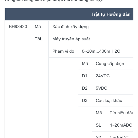
Trật tự
Hướng dẫn
BH93420
Mã
Xác định xây dựng
Tôi...
Máy truyền áp suất
Phạm vi đo
0~10m...400m H2O
Mã
Cung cấp điện
D1
24VDC
D2
5VDC
D3
Các loại khác
Mã
Tín hiệu đầu r
S1
4~20mADC
S2
1 ~ 5VDC