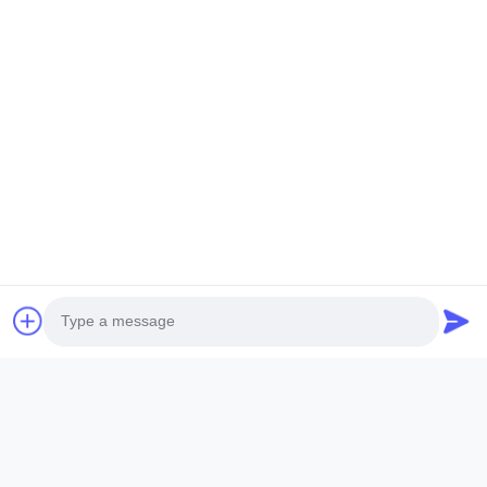
Liên Kết Nhanh
Trang Chủ
Các Sản Phẩm
Chương Trình VR
Về Chúng Tôi
Tham Quan Nhà Máy
Kiểm Soát Chất Lượng
Liên Hệ Chúng Tôi
Yêu Cầu Báo Giá
Tin Tức
Follow Us
Photo