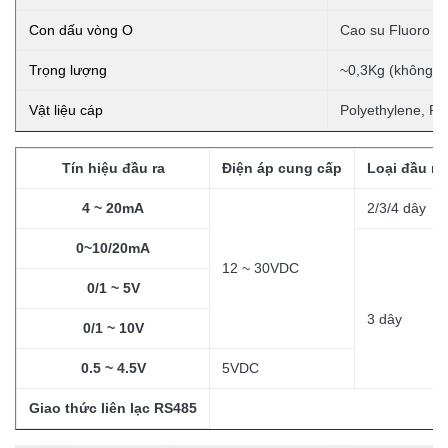
Con dấu vòng O
Cao su Fluoro
Trọng lượng
~0,3Kg (không 
Vật liệu cáp
Polyethylene, Po
Tín hiệu đầu ra
Điện áp cung cấp
Loại đầu ra
4 ~ 20mA
2/3/4 dây
0~10/20mA
12 ~ 30VDC
0/1 ~ 5V
3
dây
0/1 ~ 10V
0.5 ~ 4.5V
5VDC
Giao thức liên lạc RS485