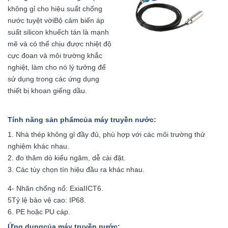
không gỉ cho hiệu suất chống
nước tuyệt vờiBộ cảm biến áp
suất silicon khuếch tán là mạnh
mẽ và có thể chịu được nhiệt độ
cực đoan và môi trường khắc
nghiệt, làm cho nó lý tưởng để
sử dụng trong các ứng dụng
thiết bị khoan giếng dầu.
Tính năng sản phẩm
của máy truyền nước
:
1. Nhà thép không gỉ đầy đủ, phù hợp với các môi trường thử
nghiệm khác nhau.
2. đo thăm dò kiểu ngâm, dễ cài đặt.
3. Các tùy chọn tín hiệu đầu ra khác nhau.
4- Nhãn chống nổ: ExiaIICT6.
5Tỷ lệ bảo vệ cao: IP68.
6. PE hoặc PU cáp.
Ứng dụng
của máy truyền nước
: