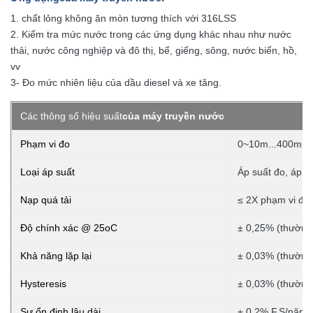
1. chất lỏng không ăn mòn tương thích với 316LSS
2. Kiểm tra mức nước trong các ứng dụng khác nhau như nước
thải, nước công nghiệp và đô thị, bể, giếng, sông, nước biển, hồ,
vv
3- Đo mức nhiên liệu của dầu diesel và xe tăng.
Các thông số hiệu suất
của máy truyền nước
Phạm vi đo
0~10m...400m 
Loại áp suất
Áp suất đo, áp su
Nạp quá tải
≤ 2X phạm vi địn
Độ chính xác @ 25oC
± 0,25% (thường)
Khả năng lặp lại
± 0,03% (thường)
Hysteresis
± 0,03% (thường)
Sự ổn định lâu dài
± 0,2% F.S/năm (