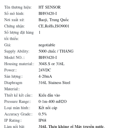
Tên thương hiệu:
HT SENSOR
Số mô hình:
BH93420-I
Nơi xuất xứ:
Baoji, Trung Quốc
Chứng nhận:
CE,RoHs,ISO9001
Số lượng đặt hàng
1
tối thiểu:
Giá:
negotiable
Supply Ability:
5000 chiếc / THÁNG
Model NO.::
BH93420-I
Housing material::
304S.S or 316L
Power::
24VDC
Sản lượng::
4-20mA
Diaphragm
316L Stainess Steel
Material::
Thiết kế kết cấu::
Kiểu đầu vào
Pressure Range::
0-1m-400 mH2O
Loại màn hình::
Kết nối cáp
Accuracy Grade::
0.5%
IP Rating::
IP68
316L Thép không gỉ Máy truyền nước
Làm nổi bật:
,