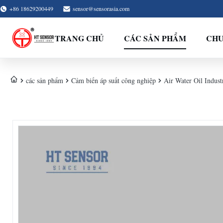
+86 18629200449
sensor@sensorasia.com
TRANG CHỦ
CÁC SẢN PHẨM
CHƯ
các sản phẩm
Cảm biến áp suất công nghiệp
Air Water Oil Indus