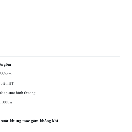
ến gốm
F.S/năm
 biến HT
t áp suất bình thường
..100bar
p suất khung mạc gốm không khí