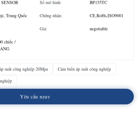
 SENSOR
Số mô hình:
BP155TC
ji, Trung Quốc
Chứng nhận:
CE,RoHs,ISO9001
Giá:
negotiable
0 chiếc /
HÁNG
áp suất công nghiệp 20Mpa
Cảm biến áp suất công nghiệp
 nghiệp
Y
ê
u
c
ầ
u
n
g
a
y