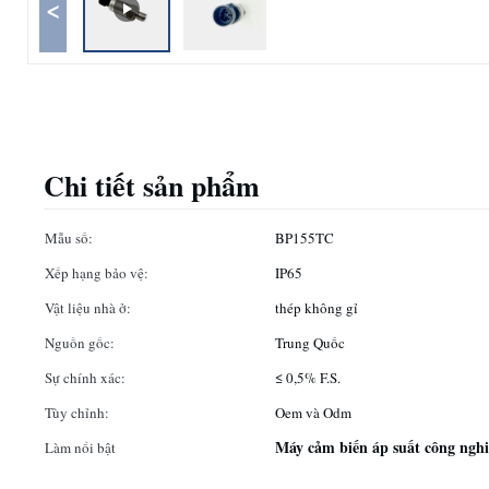
<
Chi tiết sản phẩm
Mẫu số:
BP155TC
Xếp hạng bảo vệ:
IP65
Vật liệu nhà ở:
thép không gỉ
Nguồn gốc:
Trung Quốc
Sự chính xác:
≤ 0,5% F.S.
Tùy chỉnh:
Oem và Odm
Máy cảm biến áp suất công ngh
Làm nổi bật