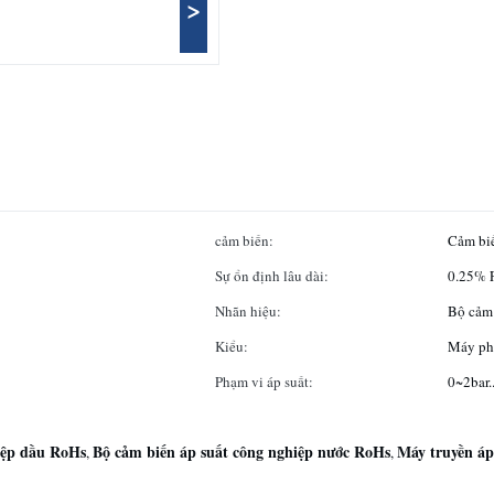
>
cảm biến:
Cảm bi
Sự ổn định lâu dài:
0.25% 
Nhãn hiệu:
Bộ cảm
Kiểu:
Máy phá
Phạm vi áp suất:
0~2bar.
iệp dầu RoHs
Bộ cảm biến áp suất công nghiệp nước RoHs
Máy truyền á
,
,