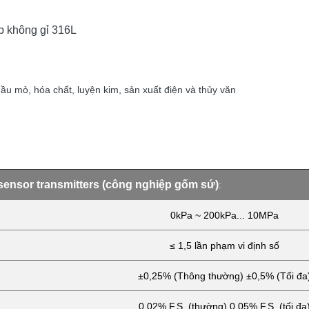
ép không gỉ 316L
ầu mỏ, hóa chất, luyện kim, sản xuất điện và thủy văn
sensor transmitters (công nghiệp gốm sứ)
:
0kPa ~ 200kPa... 10MPa
≤ 1,5 lần phạm vi định số
±0,25% (Thông thường) ±0,5% (Tối đa
0.02% F.S. (thường) 0.05% F.S. (tối đa