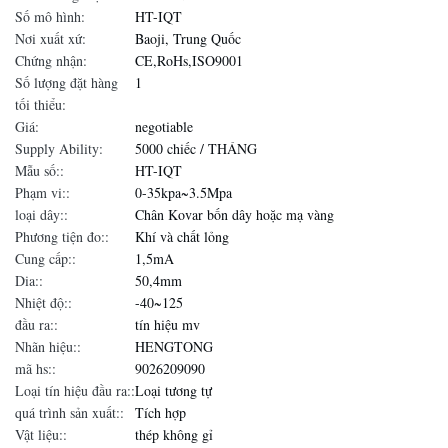
Số mô hình:
HT-IQT
Nơi xuất xứ:
Baoji, Trung Quốc
Chứng nhận:
CE,RoHs,ISO9001
Số lượng đặt hàng
1
tối thiểu:
Giá:
negotiable
Supply Ability:
5000 chiếc / THÁNG
Mẫu số::
HT-IQT
Phạm vi::
0-35kpa~3.5Mpa
loại dây::
Chân Kovar bốn dây hoặc mạ vàng
Phương tiện đo::
Khí và chất lỏng
Cung cấp::
1,5mA
Dia::
50,4mm
Nhiệt độ::
-40~125
đầu ra::
tín hiệu mv
Nhãn hiệu::
HENGTONG
mã hs::
9026209090
Loại tín hiệu đầu ra::
Loại tương tự
quá trình sản xuất::
Tích hợp
Vật liệu::
thép không gỉ