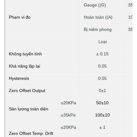
Gauge ((G)
35K
Phạm vi đo
Hoàn toàn ((A)
100
Bị niêm phong
350
Loại
Không tuyến tính
± 0.15
Khả năng lặp lại
0.05
Hysteresis
0.05
Zero Offset Output
0±1
≤20KPa
50±10
Sản lượng toàn diện
≥35kPa
100±10
≤20KPa
± 1
Zero Offset Temp. Drift