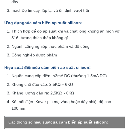
dày
mạch
Độ tin cậy, lặp lại và ổn định vượt trội
Ứng dụng
của cảm biến áp suất silicon
:
Thích hợp để đo áp suất khí và chất lỏng không ăn mòn với
316L
tương thích thép không gỉ
Ngành công nghiệp thực phẩm và đồ uống
Công nghiệp dược phẩm
Hiệu suất điện
của cảm biến áp suất silicon
:
Nguồn cung cấp điện: ≤2mA DC (thường 1.5mA DC)
Khống chế đầu vào: 2,5KΩ ~ 6KΩ
Kháng lượng đầu ra: 2,5KΩ ~ 6KΩ
Kết nối điện: Kovar pin mạ vàng hoặc dây nhiệt độ cao
100mm.
Các thông số hiệu suất
của cảm biến áp suất silicon
: