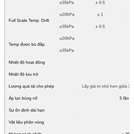
≥35kPa
± 0.5
≤20KPa
± 1
Full Scale Temp. Drift
≥35kPa
± 0.5
≤20KPa
Temp được bù đắp.
≥35kPa
Nhiệt độ hoạt động
Nhiệt độ lưu trữ
-
Lượng quá tải cho phép
Lấy giá trị nhỏ hơn giữa 3
Áp lực bùng nổ
5 lần q
Sự ổn định dài hạn
Vật liệu phân vùng