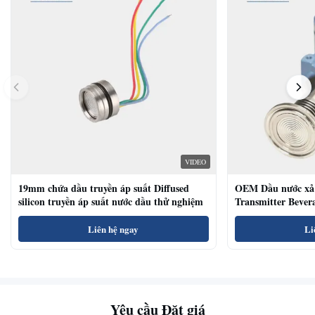
VIDEO
19mm chứa dầu truyền áp suất Diffused
OEM Dầu nước xả 
silicon truyền áp suất nước dầu thử nghiệm
Transmitter Bevera
Sensor
Liên hệ ngay
Li
Yêu cầu Đặt giá