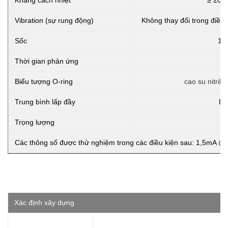
Kháng cách nhiệt
≥ 20
Vibration (sự rung động)
Không thay đổi trong điề
Sốc
10
Thời gian phản ứng
Biểu tượng O-ring
cao su nitril
Trung bình lấp đầy
Dầ
Trọng lượng
Các thông số được thử nghiệm trong các điều kiện sau: 1,5mA @
Xác định xây dựng