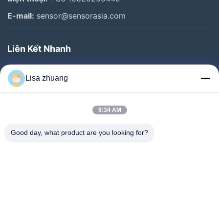
E-mail:
sensor@sensorasia.com
Liên Kết Nhanh
Trang Chủ
Lisa zhuang
Các Sản Phẩm
Chương Trình VR
9:34 AM
Về Chúng Tôi
Good day, what product are you looking for?
Tham Quan Nhà Máy
Kiểm Soát Chất Lượng
Liên Hệ Chúng Tôi
Yêu Cầu Báo Giá
Tin Tức