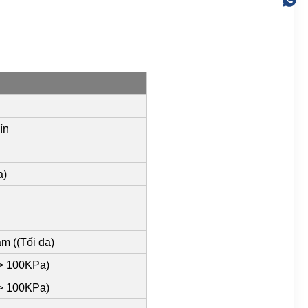
ín
a)
m ((Tối đa)
(> 100KPa)
(> 100KPa)