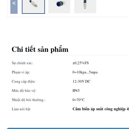
<
Chi tiết sản phẩm
Sự chính xác:
±0,25%FS
Phạm vi áp:
0~10kpa...5mpa
Cung cấp điện:
12-30V DC
Mức độ bảo vệ:
IP65
Nhiệt độ bồi thường.:
0~70°C
Cảm biến áp suất công nghiệp 
Làm nổi bật