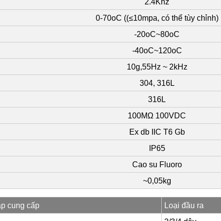
2.4Khz
0-70oC ((≤10mpa, có thể tùy chỉnh)
-20oC~80oC
-40oC~120oC
10g,55Hz ~ 2kHz
304, 316L
316L
100MΩ 100VDC
Ex db IIC T6 Gb
IP65
Cao su Fluoro
~0,05kg
áp cung cấp
Loại đầu ra