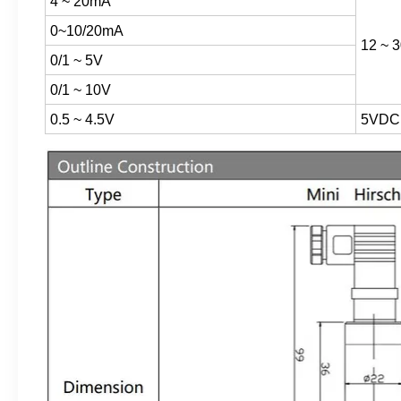
4 ~ 20mA
0~10/20mA
12 ~ 
0/1 ~ 5V
0/1 ~ 10V
0.5 ~ 4.5V
5VDC