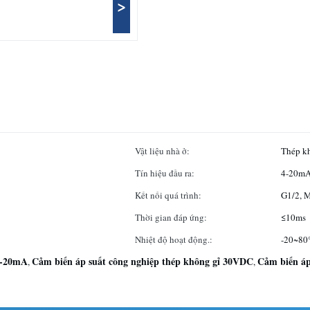
>
Vật liệu nhà ở:
Thép k
Tín hiệu đầu ra:
4-20mA
Kết nối quá trình:
G1/2, 
Thời gian đáp ứng:
≤10ms
Nhiệt độ hoạt động.:
-20~8
4-20mA
Cảm biến áp suất công nghiệp thép không gỉ 30VDC
Cảm biến áp
,
,