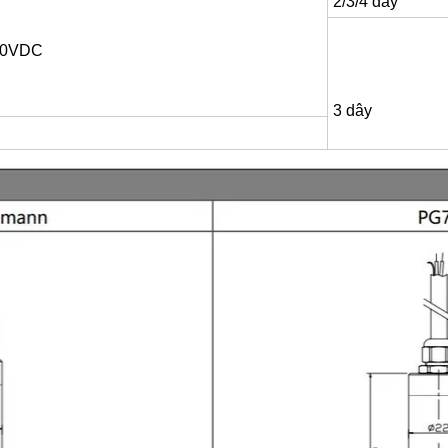
2/3/4 dây
30VDC
3 dây