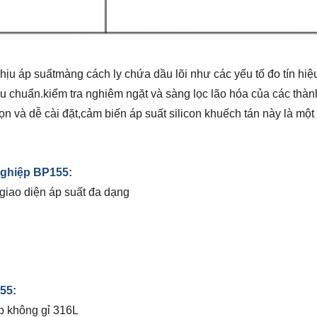
hịu áp suất
màng cách ly chứa dầu lõi như các yếu tố đo tín hiệ
êu chuẩn.
kiểm tra nghiêm ngặt và sàng lọc lão hóa của các th
gọn và dễ cài đặt,cảm biến áp suất silicon khuếch tán này là mộ
nghiệp BP155
:
 giao diện áp suất đa dạng
155
:
ép không gỉ 316L