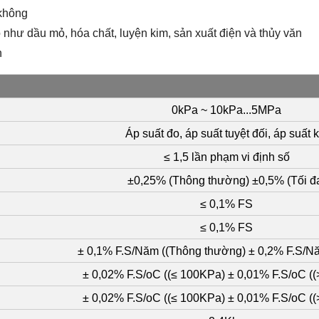
không
 như dầu mỏ, hóa chất, luyện kim, sản xuất điện và thủy văn
n
0kPa ~ 10kPa...5MPa
Áp suất đo, áp suất tuyệt đối, áp suất k
≤ 1,5 lần phạm vi định số
±0,25% (Thông thường) ±0,5% (Tối đ
≤ 0,1% FS
≤ 0,1% FS
± 0,1% F.S/Năm ((Thông thường) ± 0,2% F.S/Nă
± 0,02% F.S/oC ((≤ 100KPa) ± 0,01% F.S/oC (
± 0,02% F.S/oC ((≤ 100KPa) ± 0,01% F.S/oC (