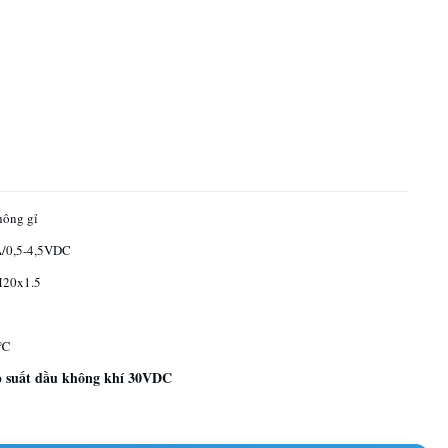
hông gỉ
/0,5-4,5VDC
M20x1.5
0℃
 suất dầu không khí 30VDC