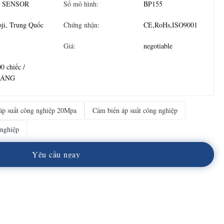
 SENSOR
Số mô hình:
BP155
ji, Trung Quốc
Chứng nhận:
CE,RoHs,ISO9001
Giá:
negotiable
0 chiếc /
HÁNG
áp suất công nghiệp 20Mpa
Cảm biến áp suất công nghiệp
 nghiệp
Y
ê
u
c
ầ
u
n
g
a
y